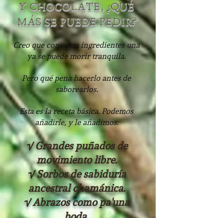
Y CHOCOLATE, ¿QUÉ
MÁS SE PUEDE PEDIR?
C
reo que con estos ingredientes una
ya se puede morir tranquila.
Pero qué pena h
acerlo antes de
saborearlos.
Esta es la receta básica.
Podemos
añadirle, y le añadimos:
√ Grandes puñados de
movimiento libre.
√ Sorbos de sabiduría
ancestral chamánica.
√ Abrazos como pa'una
boda.