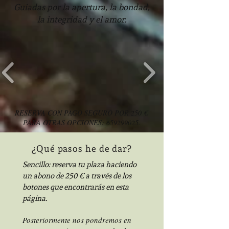
Guiadas por la apertura, la bondad,
la integridad y el amor.
RESERVA CON PAGO SEGURO POR 250 €.
PARA OTRAS OPCIONES:
659299025
.
¿Qué pasos he de dar?
Sencillo: reserva tu plaza haciendo
un abono de 250 € a través de los
botones que encontrarás en esta
página.
Posteriormente nos pondremos en