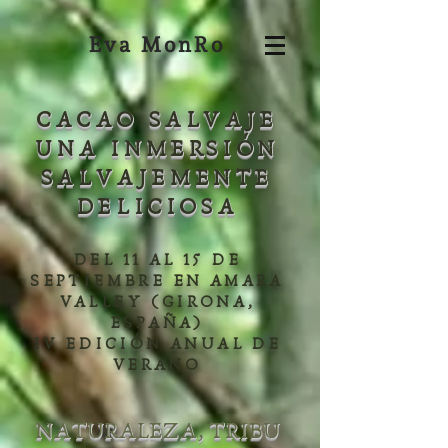
Eva MonRo
CACAO SALVAJE
UNA INMERSIÓN
SALVAJEMENTE
DELICIOSA
DEL 11 AL 15 DE
SEPTIEMBRE EN AMARA
VALLEY (GIRONA,
ESPAÑA)
IV EDICIÓN ANUAL DE
VERANO
NATURALEZA, TRIBU