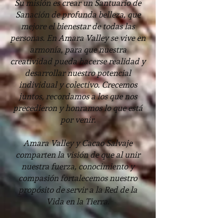
Su misión es crear un Santuario de
Sanación de profunda belleza, que
mejore el bienestar de todas las
personas. En Amara Valley se vive en
armonía, para que nuestra
creatividad pueda hacerse realidad y
desarrollar nuestro potencial
individual y colectivo. Crecemos
juntos, recordamos a los que nos
precedieron y honramos lo que está
por venir.
Amara Valley y Cacao Salvaje
comparten la visión de que al unir
nuestra fuerza, conocimiento y
compasión fortalecemos nuestro
propósito de servir a la Red de la
Vida en la Tierra.