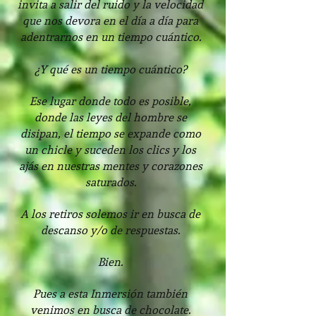
invita a salir del ruido y la velocidad
que nos devora en el día a día para
adentrarnos en un tiempo cuántico.
¿Y qué es un tiempo cuántico?
Ese lugar donde todo es posible,
donde las leyes del hombre se
disipan, el tiempo se expande como
un chicle y suceden los clics y los
ajás en nuestras mentes y corazones
saturados.
A los retiros solemos ir en busca de
descanso y/o de respuestas.
Bien.
Pues a esta
Inmersión también
venimos en busca de chocolate.