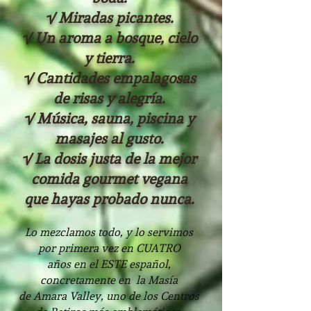
√ Mirad
as picantes.
√ Un aroma a bosque, cielo
y tierra.
√ Cantidades empalagosas
de risas y alegría.
√ Música, sauna, piscina y
masajes al gusto.
√ La dosis justa de la mejor
comida
gourmet
vegana
que hayas probado nunca.
Lo mezclamos todo, y lo se
rvimos
por primera vez en CUATRO
años
en el ESTE español,
concretamente en
la Masía
de
Amara Valley, uno de los Centros