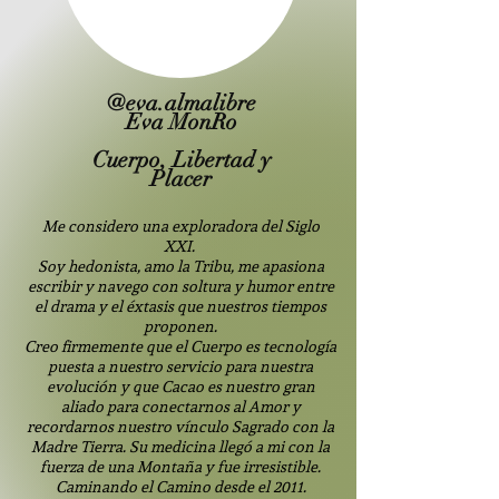
@eva.almalibre
Eva MonRo
Cuerpo, Libertad y
Placer
Me considero una exploradora del Siglo
XXI.
Soy hedonista, amo la Tribu, me apasiona
escribir y navego con soltura y humor entre
el drama y el éxtasis que nuestros tiempos
proponen.
Creo firmemente que el Cuerpo es tecnología
puesta a nuestro servicio para nuestra
evolución y que Cacao es nuestro gran
aliado para conectarnos al Amor y
recordarnos nuestro vínculo Sagrado con la
Madre Tierra. Su medicina llegó a mi con la
fuerza de una Montaña y fue irresistible.
Caminando el Camino desde el 2011.