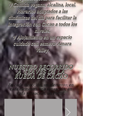
√ Comida vegana, alcalina, local.
Horarios adaptados a las
dinámicas del día para facilitar la
integración con Cacao a todos los
niveles.
√ Alojamiento en un espacio
cuidado con esmero: Amara
Valley.
NUESTRO RECORRIDO
A TRAVÉS DE LA
RUEDA DE CACAO
En cada dirección, un elemento; en
cada elemento, una sensación; en
cada sensación, un Portal.