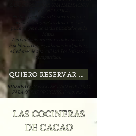
CASO DE RESERVAR UNA HABITACIÓN
DOBLE O INDIVIDUAL.
No hay posibilidad de alojamiento en
tiendas o furgonetas. Amamos a los
perretes, pero no están permitidos en la
Masía.
Las habitaciones están equipadas con
colchones, cojines, sábanas de algodón y
edredones de alta calidad. Los baños son
compartidos.
QUIERO RESERVAR MI PLATO EN LA MESA
RESERVA CON PAGO SEGURO POR 250 €.
PARA OTRAS OPCIONES:
659299025
.
LAS COCINERAS
DE CACAO