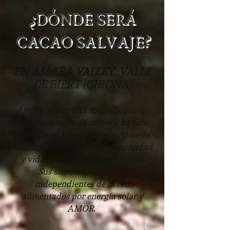
¿DÓNDE SERÁ
CACAO SALVAJE?
EN AMARA VALLEY
, VALLE
DE BIERT (GIRONA)
Amara Valley está rodeada por un
antiguo bosque de robles y ha sido
fundada en base a los principios de
comunidad, co-creación, creatividad
y vida sostenible y regenerativa.
Sus sistemas son 100 %
independientes de la red
alimentados por energía solar y
AMOR.