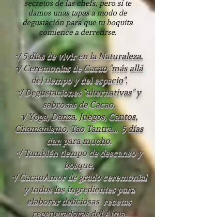
secretos de las chefs, pero sí te
damos unas tapas a modo de
degustación para que tu boquita
comience a derretirse.
√ 5 días de vivir en la Naturaleza.
√ Ceremonias de Cacao "más allá
del tiempo y del espacio".
√ Degustaciones "alternativas" y
sabrosas de Cacao.
√ Yoga, Danza, Juegos, Cantos,
Chamanismo, Tao Tantra... 5 días
dan para mucho.
√ También tiempo de descanso y
bosque.
√ CacaoAmor de grado ceremonial
y todos los ingredientes para
elaborar deliciosas recetas
regeneradoras del Alma.