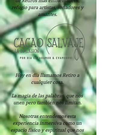
de Retiros más
emblemáticos,
refugio para artistas, soñadores y
amantes.
Hoy en día llamamos Retiro a
cualquier cosa.
La magia de las palabras, que nos
unen pero también nos limitan.
Nosotras entendemos esta
experiencia inmersiva como un
espacio físico y espiritual que nos