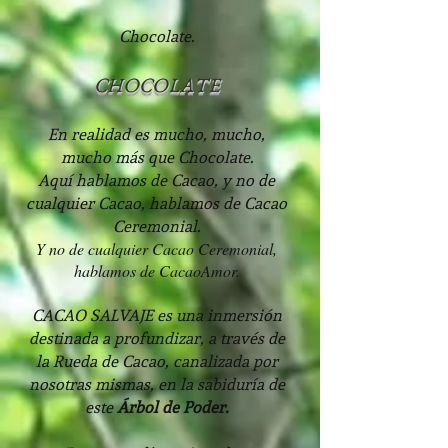
Chocolate.
CHOCOLATE
En realidad es mucho, mucho,
mucho más que Chocolate.
Aquí hablamos de Cacao, y no de
cualquier Cacao, hablamos de Cacao
Ceremonial.
Y no de cualquier Cacao Ceremonial,
hablamos de CacaoAmor.
CACAO SALVAJE es una inmersión
destinada a profundizar, a través de
la Rueda de Cacao, canalizada por
nosotras mismas, en la sabiduría de
este
Árbol de Poder.