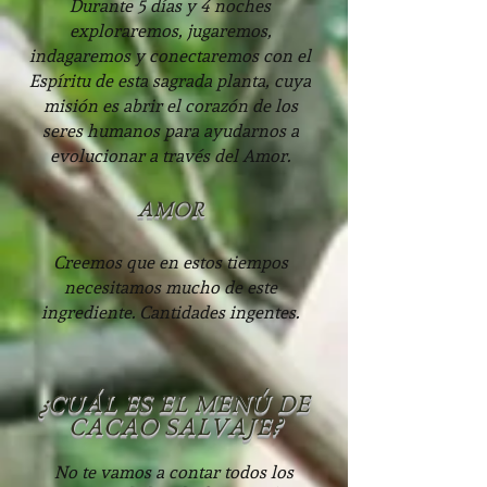
Durante 5 días y 4 noches
exploraremos, jugaremos,
indagaremos y conectaremos con el
Espírit
u de esta sagrada planta, cuya
misión es abrir el corazón de los
seres humanos para ayudarnos a
evolucionar a través del Amor.
AMOR
Creemos que en estos tiempos
necesitamos mucho de este
ingred
iente. Cantidades ingentes.
¿CUÁL ES EL MENÚ DE
CACAO SALVAJE?
No te vamos a contar todos los