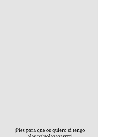
¡Pies para que os quiero si tengo
alas pa'volaaaaarrrr!